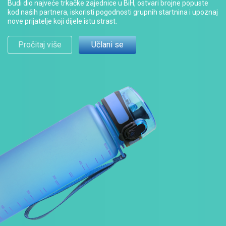
Budi dio najveće trkačke zajednice u BiH, ostvari brojne popuste
kod naših partnera, iskoristi pogodnosti grupnih startnina i upoznaj
nove prijatelje koji dijele istu strast.
Pročitaj više
Učlani se