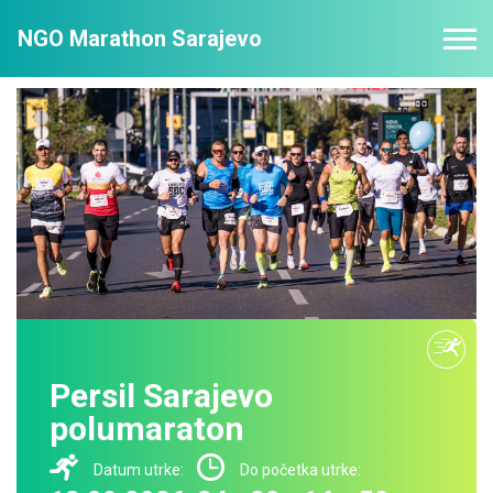
NGO Marathon Sarajevo
Persil Sarajevo
polumaraton
Datum utrke:
Do početka utrke: