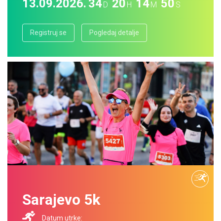
13.09.2026.
34
20
14
49
D
H
M
S
Registruj se
Pogledaj detalje
Sarajevo 5k
Datum utrke: