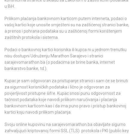
korisnicima stranice u skladu sa Zakonom o zaštiti ličnih podataka
u BiH.
Prilikom plaćanja bankovnom karticom putem interneta, podaci o
vašoj kartici koje unosite smješteni su na zaštićenoj stranici banke,
a prenos i pohrana podataka su u zaštićenoj formi korištenjem
zaštitnih protokola i sistema.
Podaci o bankovnoj kartici korisnika ili kupca ni u jednom trenutku
nisu dostupni Udruženju Marathon Sarajevo i stranici
sarajevomarathon.ba (o podacima se brine banka, internet
bankarstvo banke, td.).
Kupac je sam odgovoran za pristupanje stranici i sam će se brinuti
za sigurnost korisničkih podataka i lično je odgovoran za
povjerljivost pristupne šifre. Kupac snosi punu odgovornost za
tačnost podataka koje navodi prilikom naručivanja i plaćanja
bankovnom karticom kao i da ima puno pravo i pristup bankovnoj
kartici koju navodi prilikom plaćanja.
Svoju online kupovinu na sarajevomarathon.ba obavljate sigurno
zahvaljujući kriptovanoj formi SSL (TLS) protokola i PKI (public key