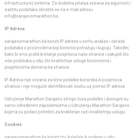
infrastructure) sistema. Za dodatna pitanja vezana za sigurnost i
zaštitu podataka obratite se na e-mail adresu
info@sarajevomarathon.ba
IP Adresa
sarajevomarathon.ba koristi IP adrese u svrhu analize i obrade
podataka o proizvodima koji korisnici potražuju i kupuju. Također,
kako bi smo pratili kretanje posjetioca naše stranice i sakupili što
više podataka u cilju što kvalitetnije usluge korisnicima i
posjetiocima domena.ba stranice.
IP Adresa nije vezana za lične podatke korisnika ili posjetioca
stranice i nije moguće identifikovati osobu uz pomoć IP adrese.
Udruženje Marathon Sarajevo strogo čuva podatke i dostupni su
samo određenim zaposlenicima u Udruženju Marathon Sarajevo
kojima su podaci potrebni za kvalitetan rad i kvalitetniju uslugu.
Cookies
sarajevomarathon.ba koristi tzv. kolačiće ili cookies u cilju