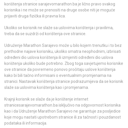
korištenja stranice sarajevomarathon.ba je lično pravo svakog
korisnika i ne može se prenositi na druge osobe niti je moguće
prijaviti druga fizička ili pravna lica.
Ukoliko se korisnik ne slaže sa uslovima korištenja i pravilima,
treba da se suzdrži od korištenja ove stranice.
Udruženje Marathon Sarajevo može u bilo kojem trenutku i to bez
prethodne najave korisniku, ukoliko smatra neophodnim, izbrisati
određeni dio uslova korištenja ili izmjeniti određeni dio uslova
korištenja ukoliko bude potrebno. Zbog toga savjetujemo korisnike
ove stranice da povremeno ponovo pročitaju uslove korištenja
kako bi bili tačno informisani o eventualnim promjenama na
stranici. Nastavak korištenja stranice podrazumijeva da se korisnik
slaže sa uslovima korištenja kao i promjenama.
Krajnji korisnik se slaže da je korištenje internet
stranicesarajevomarathon.ba isključivo na odgovornost korisnika
kao i da Udruženje Marathon Sarajevo ne garantuje za posljedice
koje mogu nastati upotrebom stranice ili za tačnost i pouzdanost
podataka ili informacija.