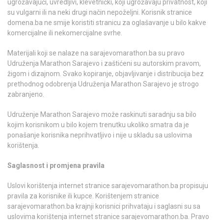
ugrožavajući, uvredljivi, klevetnički, koji ugrožavaju privatnost, koji
su vulgarni ili na neki drugi način nepoželjni. Korisnik stranice
domena.ba ne smije koristiti stranicu za oglašavanje u bilo kakve
komercijalne ili nekomercijalne svrhe.
Materijali koji se nalaze na sarajevomarathon.ba su pravo
Udruženja Marathon Sarajevo i zaštićeni su autorskim pravom,
žigom i dizajnom. Svako kopiranje, objavljivanje i distribucija bez
prethodnog odobrenja Udruženja Marathon Sarajevo je strogo
zabranjeno.
Udruženje Marathon Sarajevo može raskinuti saradnju sa bilo
kojim korisnikom u bilo kojem trenutku ukoliko smatra da je
ponašanje korisnika neprihvatljivo i nije u skladu sa uslovima
korištenja.
Saglasnost i promjena pravila
Uslovi korištenja internet stranice sarajevomarathon.ba propisuju
pravila za korisnike ili kupce. Korištenjem stranice
sarajevomarathon.ba krajnji korisnici prihvataju i saglasni su sa
uslovima korištenja internet stranice sarajevomarathon.ba. Pravo