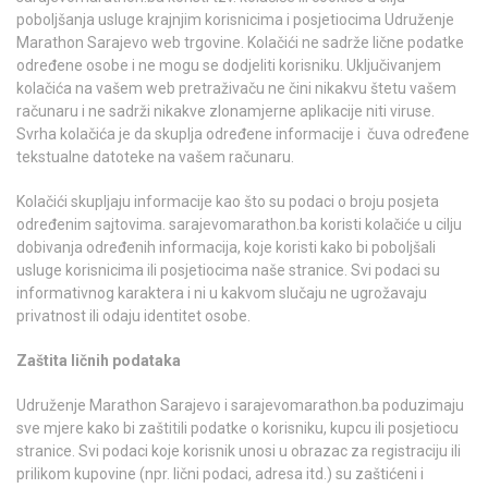
poboljšanja usluge krajnjim korisnicima i posjetiocima Udruženje
Marathon Sarajevo web trgovine. Kolačići ne sadrže lične podatke
određene osobe i ne mogu se dodjeliti korisniku. Uključivanjem
kolačića na vašem web pretraživaču ne čini nikakvu štetu vašem
računaru i ne sadrži nikakve zlonamjerne aplikacije niti viruse.
Svrha kolačića je da skuplja određene informacije i čuva određene
tekstualne datoteke na vašem računaru.
Kolačići skupljaju informacije kao što su podaci o broju posjeta
određenim sajtovima. sarajevomarathon.ba koristi kolačiće u cilju
dobivanja određenih informacija, koje koristi kako bi poboljšali
usluge korisnicima ili posjetiocima naše stranice. Svi podaci su
informativnog karaktera i ni u kakvom slučaju ne ugrožavaju
privatnost ili odaju identitet osobe.
Zaštita ličnih podataka
Udruženje Marathon Sarajevo i sarajevomarathon.ba poduzimaju
sve mjere kako bi zaštitili podatke o korisniku, kupcu ili posjetiocu
stranice. Svi podaci koje korisnik unosi u obrazac za registraciju ili
prilikom kupovine (npr. lični podaci, adresa itd.) su zaštićeni i