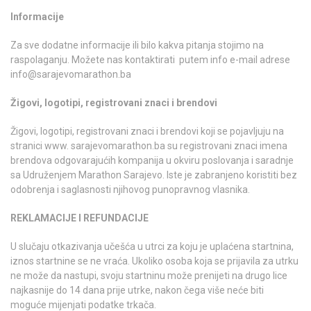
Informacije
Za sve dodatne informacije ili bilo kakva pitanja stojimo na
raspolaganju. Možete nas kontaktirati putem info e-mail adrese
info@sarajevomarathon.ba
Žigovi, logotipi, registrovani znaci i brendovi
Žigovi, logotipi, registrovani znaci i brendovi koji se pojavljuju na
stranici www. sarajevomarathon.ba su registrovani znaci imena
brendova odgovarajućih kompanija u okviru poslovanja i saradnje
sa Udruženjem Marathon Sarajevo. Iste je zabranjeno koristiti bez
odobrenja i saglasnosti njihovog punopravnog vlasnika.
REKLAMACIJE I REFUNDACIJE
U slučaju otkazivanja učešća u utrci za koju je uplaćena startnina,
iznos startnine se ne vraća. Ukoliko osoba koja se prijavila za utrku
ne može da nastupi, svoju startninu može prenijeti na drugo lice
najkasnije do 14 dana prije utrke, nakon čega više neće biti
moguće mijenjati podatke trkača.