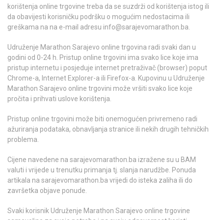
korištenja online trgovine treba da se suzdrži od korištenja istog ili
da obavijesti korisničku podršku o mogućim nedostacima ili
greškama na na e-mail adresu info@sarajevomarathon.ba.
Udruženje Marathon Sarajevo online trgovina radi svaki dan u
godini od 0-24 h. Pristup online trgovini ima svako lice koje ima
pristup internetu i posjeduje internet pretraživač (browser) poput
Chrome-a, Internet Explorer-a ili Firefox-a. Kupovinu u Udruženje
Marathon Sarajevo online trgovini može vršiti svako lice koje
pročita i prihvati uslove korištenja.
Pristup online trgovini može biti onemogućen privremeno radi
ažuriranja podataka, obnavljanja stranice ili nekih drugih tehničkih
problema.
Cijene navedene na sarajevomarathon.ba izražene su u BAM
valuti i vrijede u trenutku primanja tj. slanja narudžbe. Ponuda
artikala na sarajevomarathon.ba vrijedi do isteka zaliha ili do
završetka objave ponude.
Svaki korisnik Udruženje Marathon Sarajevo online trgovine