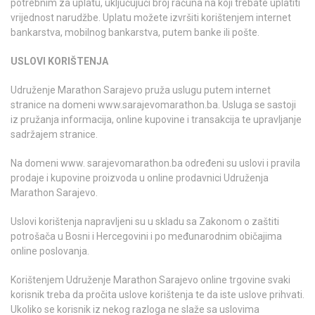
potrebnim za uplatu, uključujući broj računa na koji trebate uplatiti
vrijednost narudžbe. Uplatu možete izvršiti korištenjem internet
bankarstva, mobilnog bankarstva, putem banke ili pošte.
USLOVI KORIŠTENJA
Udruženje Marathon Sarajevo pruža uslugu putem internet
stranice na domeni www.sarajevomarathon.ba. Usluga se sastoji
iz pružanja informacija, online kupovine i transakcija te upravljanje
sadržajem stranice.
Na domeni www. sarajevomarathon.ba određeni su uslovi i pravila
prodaje i kupovine proizvoda u online prodavnici Udruženja
Marathon Sarajevo.
Uslovi korištenja napravljeni su u skladu sa Zakonom o zaštiti
potrošača u Bosni i Hercegovini i po međunarodnim običajima
online poslovanja.
Korištenjem Udruženje Marathon Sarajevo online trgovine svaki
korisnik treba da pročita uslove korištenja te da iste uslove prihvati.
Ukoliko se korisnik iz nekog razloga ne slaže sa uslovima