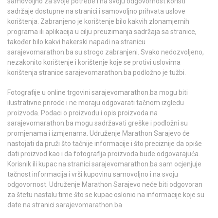
samovoljno za svoje potrebe i na svoju odgovornost koristi
sadržaje dostupne na stranici i samovoljno prihvata uslove
korištenja. Zabranjeno je korištenje bilo kakvih zlonamjernih
programa ili aplikacija u cilju preuzimanja sadržaja sa stranice,
također bilo kakvi hakerski napadi na stranicu
sarajevomarathon.ba su strogo zabranjeni. Svako nedozvoljeno,
nezakonito korištenje i korištenje koje se protivi uslovima
korištenja stranice sarajevomarathon.ba podložno je tužbi.
Fotografije u online trgovini sarajevomarathon.ba mogu biti
ilustrativne prirode i ne moraju odgovarati tačnom izgledu
proizvoda. Podaci o proizvodu i opis proizvoda na
sarajevomarathon.ba mogu sadržavati greške i podložni su
promjenama i izmjenama. Udruženje Marathon Sarajevo će
nastojati da pruži što tačnije informacije i što preciznije da opiše
dati proizvod kao i da fotografija proizvoda bude odgovarajuća.
Korisnik ili kupac na stranici sarajevomarathon.ba sam ocjenjuje
tačnost informacija i vrši kupovinu samovoljno i na svoju
odgovornost. Udruženje Marathon Sarajevo neće biti odgovoran
za štetu nastalu time što se kupac oslonio na informacije koje su
date na stranici sarajevomarathon.ba