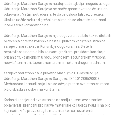
Udruženje Marathon Sarajevo nastoji dati najbolju moguću uslugu.
Udruženje Marathon Sarajevo ne može garantovati da će usluga
odgovarati Vašim potrebama, te da će usluga biti bez grešaka.
Ukoliko uočite neku od grešaka molimo da se obratite na e-mail
info@sarajevomarathon.ba.
Udruženje Marathon Sarajevo nije odgovoran za bilo kakvu štetu ili
oštećenja opreme korisnika nastalu prilikom korištenja stranice
sarajevomarathon.ba. Korisnik je odgovoran za štete ili
nepravilnosti nastale bilo kakvom greškom, prekidom konekcije,
brisanjem, kašnjenjem u radu, prenosom, računarskim virusom,
neovlaštenim pristupom, nemarom ili nekom drugom radnjom.
sarajevomarathon.ba je privatno vlasništvo i u vlasništvu je
Udruženja Marathon Sarajevo Sarajevo, ID 4201288520003.
Međusobna komunikacija koja se odvija putem ove stranice mora
biti u skladu sa uslovima korištenja.
Korisnici i posjetioci ove stranice ne smiju putem ove stranice
objavljivati i prenositi bilo kakve materijale koji ugrožavaju ili na bilo
koji način krše prava drugih, materijali koji su nezakoniti,