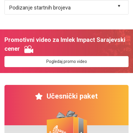
Podizanje startnih brojeva
Promotivni video za Imlek Impact Sarajevski
cener
Pogledaj promo video
Učesnički paket