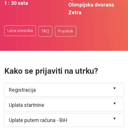
1 : 30 sata
Olimpijska dvorana
Zetra
Lista učesnika
FAQ
Pravilnik
Kako se prijaviti na utrku?
Registracija
Uplata startnine
Uplate putem računa - BiH