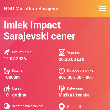
NGO Marathon Sarajevo
Imlek Impact
Sarajevski cener
Datum utrke:
Vrijeme:
12.07.2026.
20:30:00 sati
Dužina:
Do početka utrke:
10000m
00
00
00
00
D
H
M
S
Uzrast:
Kategorija:
10+ godina
Muška i ženska
Vremenska granica:
Start - cilj: