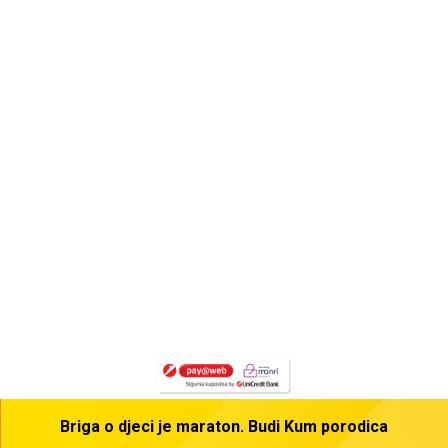
Testiraj svoje mogućnosti na Imlek Impact Sarajevski cener 2026
Lista učesnika
Izvještaj
FAQ
Pravilnik
Volontiraj
Briga o djeci je maraton. Budi Kum porodica