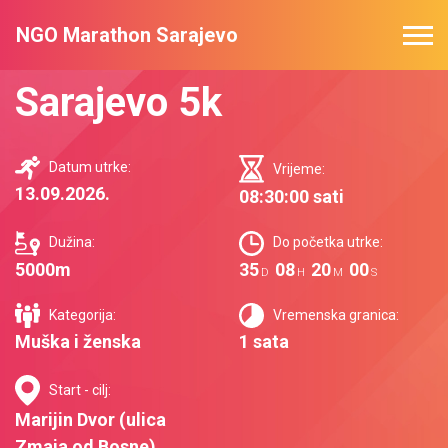
NGO Marathon Sarajevo
Sarajevo 5k
Datum utrke:
Vrijeme:
13.09.2026.
08:30:00 sati
Dužina:
Do početka utrke:
5000m
35
08
19
59
D
H
M
S
Kategorija:
Vremenska granica:
Muška i ženska
1 sata
Start - cilj:
Marijin Dvor (ulica
Zmaja od Bosne)